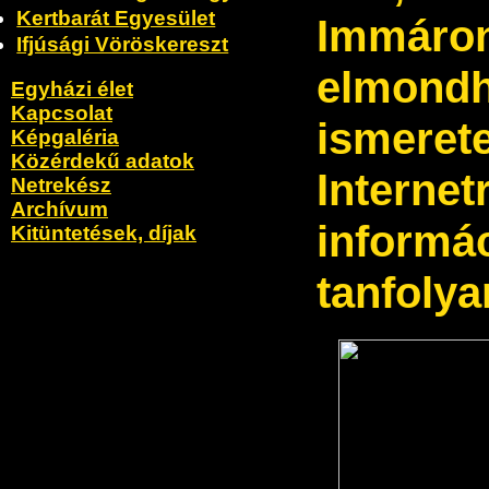
Kertbarát Egyesület
Immáron 
Ifjúsági Vöröskereszt
elmondh
Egyházi élet
Kapcsolat
ismeret
Képgaléria
Közérdekű adatok
Internet
Netrekész
Archívum
informác
Kitüntetések, díjak
tanfoly