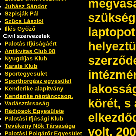
megvásá
Juhász Sándor
Szpisják Pál
szükség
Szűcs Lászlól
laptopot
Illés Győző
Civil szervezetek
helyeztü
Palotás Ifjúságáért
Antikvitas Club 98
szerződ
Nyugdíjas Klub
Karate Klub
intézmén
Sportegyesület
Sporthorgász egyesület
lakossá
Kenderike alapítvány
Kenderike néptánccsop.
körét, 
Vadásztársaság
Rádiósok Egyesülete
elkezdőd
Palotási Ifjúsági Klub
Tevékeny Nők Társasága
volt, 20
Palotási Polgárőr Egyesület