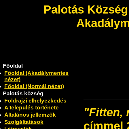
Palotás Község
Akadálym
Főoldal
Főoldal (Akadálymentes
nézet)
Főoldal (Normál nézet)
Palotás község
Földrajzi elhelyezkedés
A település története
"Fitten,
Általános jellemzők
Szolgáltatások
címmel 
Látnivalók