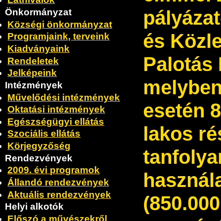
pályázat
Önkormányzat
Községi önkormányzat
és Közl
Programjaink, terveink
Kiadványaink
Palotás 
Rendeletek
Jelképeink
melyben 
Intézmények
Művelődési intézmények
esetén 8
Oktatási intézmények
Egészségügyi ellátás
lakos ré
Szociális ellátás
Körjegyzőség
tanfolya
Rendezvények
2009. évi programok
használa
Állandó rendezvények
Aktuális rendezvények
(850.000
Helyi alkotók
Előszó a művészekről