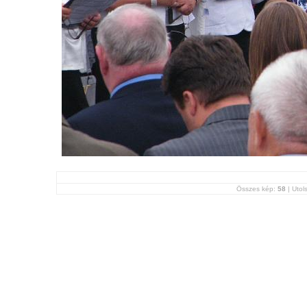
Összes kép:
58
| Utols