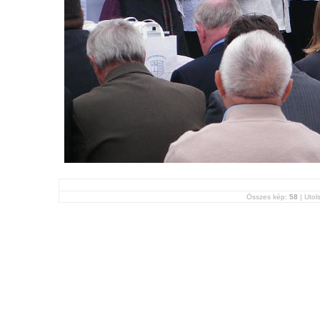
Összes kép:
58
| Utols