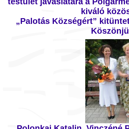
testület javaslatára a Polgárm
kiváló közö
„Palotás Községért” kitüntet
Köszönjük
Polonkai Katalin, Vinczéné P