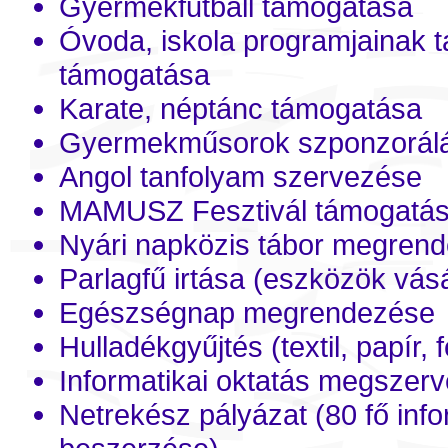
Gyermekfutball támogatása
Óvoda, iskola programjainak t
támogatása
Karate, néptánc támogatása
Gyermekműsorok szponzorál
Angol tanfolyam szervezése
MAMUSZ Fesztivál támogatása
Nyári napközis tábor megren
Parlagfű irtása (eszközök vás
Egészségnap megrendezése
Hulladékgyűjtés (textil, papír, 
Informatikai oktatás megszer
Netrekész pályázat (80 fő inf