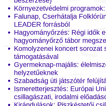
beszerzése)
Környezetvédelmi programok: 
Falunap, Cserhátalja Folkló
LEADER forrásból
Hagyományőrzés: Régi idők em
hagyományőrző tábor megszer
Komolyzenei koncert sorozat s
támogatásával
Gyermeknap-majális: élelmisz
helyzetűeknek
Szabadság úti játszótér felújí
Ismeretterjesztés: Európai U
csillagászati, irodalmi előadás
Kirándulások: Piszkéstetői csi