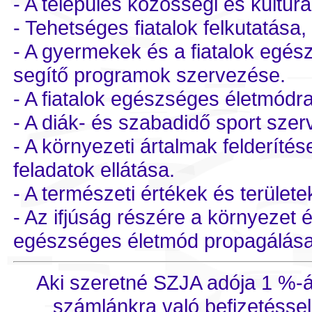
- A település közösségi és kulturál
- Tehetséges fiatalok felkutatása
- A gyermekek és a fiatalok egészs
segítő programok szervezése.
- A fiatalok egészséges életmódr
- A diák- és szabadidő sport szer
- A környezeti ártalmak felderíté
feladatok ellátása.
- A természeti értékek és területe
- Az ifjúság részére a környezet
egészséges életmód propagálása,
Aki szeretné SZJA adója 1 %-á
számlánkra való befizetésse