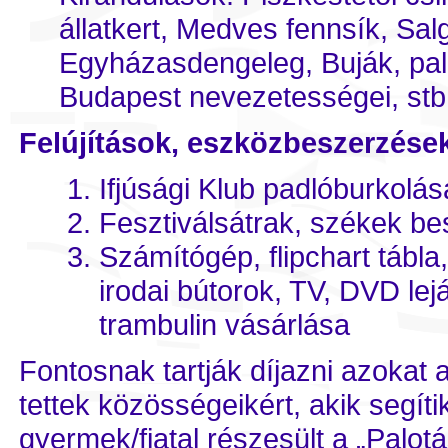
állatkert, Medves fennsík, Sa
Egyházasdengeleg, Buják, pal
Budapest nevezetességei, stb
Felújítások, eszközbeszerzése
Ifjúsági Klub padlóburkolás
Fesztiválsátrak, székek b
Számítógép, flipchart tábla,
irodai bútorok, TV, DVD lejá
trambulin vásárlása
Fontosnak tartják díjazni azokat a
tettek közösségeikért, akik segít
gyermek/fiatal részesült a „Palo