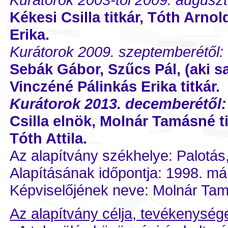
Kékesi Csilla titkár, Tóth Arno
Erika.
Kurátorok 2009. szeptemberétől:
Sebák Gábor, Szűcs Pál, (aki s
Vinczéné Pálinkás Erika titkár.
Kurátorok 2013. decemberétől
Csilla elnök, Molnár Tamásné t
Tóth Attila.
Az alapítvány székhelye: Palotás,
Alapításának időpontja: 1998. má
Képviselőjének neve: Molnár Ta
Az alapítvány célja, tevékenység