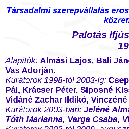
Társadalmi szerepvállalás eros
közre
Palotás Ifjú
19
Alapítók:
Almási Lajos, Bali Já
Vas Adorján.
Kurátorok 1998-tól 2003-ig:
Csep
Pál, Krácser Péter, Siposné Kis
Vidáné Zachar Ildikó, Vinczéné 
Kurátorok 2003-ban:
Jeléné Almá
Tóth Marianna, Varga Csaba, Vi
Kurátorok 2003-tól 2009. auguszt