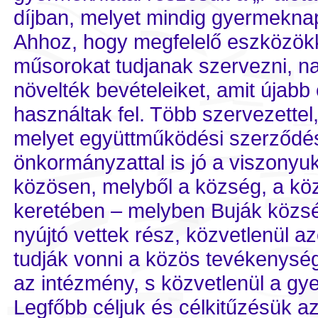
díjban, melyet mindig gyermekna
Ahhoz, hogy megfelelő eszközökk
műsorokat tudjanak szervezni, na
növelték bevételeiket, amit újabb
használtak fel. Több szervezettel
melyet együttműködési szerződése
önkormányzattal is jó a viszonyuk
közösen, melyből a község, a köz
keretében – melyben Buják község
nyújtó vettek rész, közvetlenül a
tudják vonni a közös tevékenység
az intézmény, s közvetlenül a gye
Legfőbb céljuk és célkitűzésük a