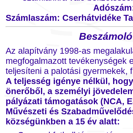
Adószám:
Számlaszám: Cserhátvidéke Ta
Beszámoló a
Az alapítvány 1998-as megalakulá
megfogalmazott tevékenységek elvé
teljesíteni a palotási gyermekek, 
A teljesség igénye nélkül, ho
önerőből, a személyi jövedele
pályázati támogatások (NCA, E
Művészeti és Szabadművelődési
községünkben a 15 év alatt: