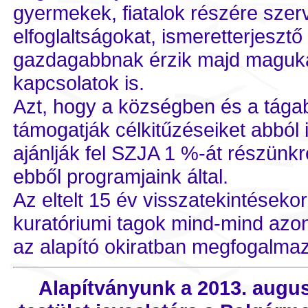
gyermekek, fiatalok részére sze
elfoglaltságokat, ismeretterjeszt
gazdagabbnak érzik majd maguka
kapcsolatok is.
Azt, hogy a községben és a tága
támogatják célkitűzéseiket abból 
ajánlják fel SZJA 1 %-át részünkr
ebből programjaink által.
Az eltelt 15 év visszatekintéseko
kuratóriumi tagok mind-mind azo
az alapító okiratban megfogalmazot
Alapítványunk a 2013. augus